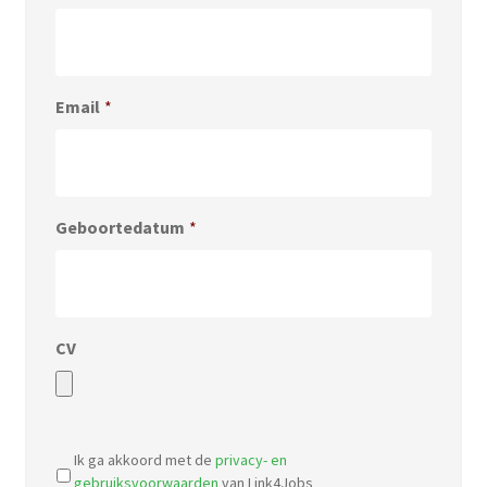
Email
*
Geboortedatum
*
CV
Accepted
file
Ik ga akkoord met de
privacy- en
types:
gebruiksvoorwaarden
van Link4Jobs