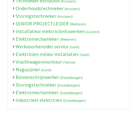
Technieker extrusion
(Kruisem)
Onderhoudstechnieker
(Kruisem)
Storingstechnieker
(Kruisem)
SENIOR PROJECTLEIDER
(Wetteren)
Installateur elektriciteitswerken
(Gavere)
Elektromechanieker
(Wetteren)
Werkvoorbereider service
(Gent)
Elektricien milieu-installaties
(Gent)
Vrachtwagenmonteur
(Temse)
Magazijnier
(Aalst)
Binnenschrijnwerker
(Destelbergen)
Storingstechnieker
(Destelbergen)
Elektromechanieker
(Destelbergen)
Industrieel elektricien
(Destelbergen)