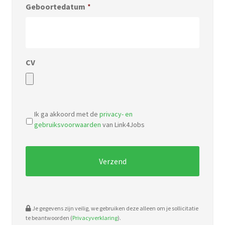
Geboortedatum
*
CV
Accepted
file
Ik ga akkoord met de
privacy- en
types:
gebruiksvoorwaarden
van Link4Jobs
pdf,
doc.
Je gegevens zijn veilig, we gebruiken deze alleen om je sollicitatie
te beantwoorden (
Privacyverklaring
).