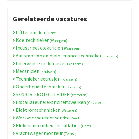
Gerelateerde vacatures
Lifttechnieker
(Gent)
Koeltechnieker
(Waregem)
Industrieel elektricien
(Waregem)
Automotion en maintenance technieker
(Kruisem)
Interventie mekanieker
(Kruisem)
Mecanicien
(Kruisem)
Technieker extrusion
(Kruisem)
Onderhoudstechnieker
(Kruisem)
SENIOR PROJECTLEIDER
(Wetteren)
Installateur elektriciteitswerken
(Gavere)
Elektromechanieker
(Wetteren)
Werkvoorbereider service
(Gent)
Elektricien milieu-installaties
(Gent)
Vrachtwagenmonteur
(Temse)