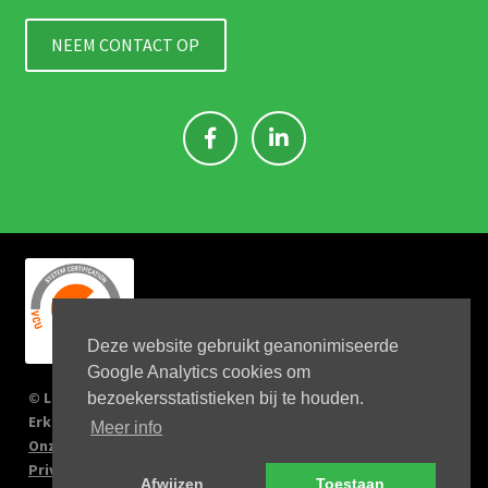
NEEM CONTACT OP
Deze website gebruikt geanonimiseerde
Google Analytics cookies om
© Link 4 Jobs 2023
bezoekersstatistieken bij te houden.
Erkenningsnr: 2167/U
Meer info
Onze verplichtingen
Privacy Policy
Afwijzen
Toestaan