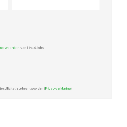
Accepted
file
types:
voorwaarden
van Link4Jobs
pdf,
doc.
e sollicitatie te beantwoorden (
Privacyverklaring
).