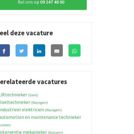
Bel ons op
09 247 48 00
eel deze vacature
erelateerde vacatures
ifttechnieker
(Gent)
oeltechnieker
(Waregem)
ndustrieel elektricien
(Waregem)
utomotion en maintenance technieker
ruisem)
nterventie mekanieker
(Kruisem)