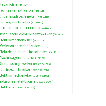
ecanicien
(Kruisem)
echnieker extrusion
(Kruisem)
nderhoudstechnieker
(Kruisem)
toringstechnieker
(Kruisem)
SENIOR PROJECTLEIDER
(Wetteren)
nstallateur elektriciteitswerken
(Gavere)
lektromechanieker
(Wetteren)
erkvoorbereider service
(Gent)
lektricien milieu-installaties
(Gent)
Vrachtwagenmonteur
(Temse)
innenschrijnwerker
(Destelbergen)
toringstechnieker
(Destelbergen)
lektromechanieker
(Destelbergen)
ndustrieel elektricien
(Destelbergen)
lektricien
(Destelbergen)