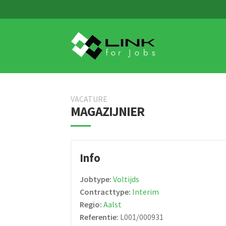
Skip
Skip
to
to
navigation
content
VACATURE
MAGAZIJNIER
Info
Jobtype:
Voltijds
Contracttype:
Interim
Regio:
Aalst
Referentie:
L001/000931