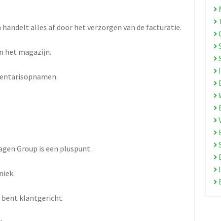
M
T
 handelt alles af door het verzorgen van de facturatie.
O
S
in het magazijn.
I
inventarisopnamen.
E
W
E
B
S
agen Group is een pluspunt.
E
I
niek.
E
 bent klantgericht.