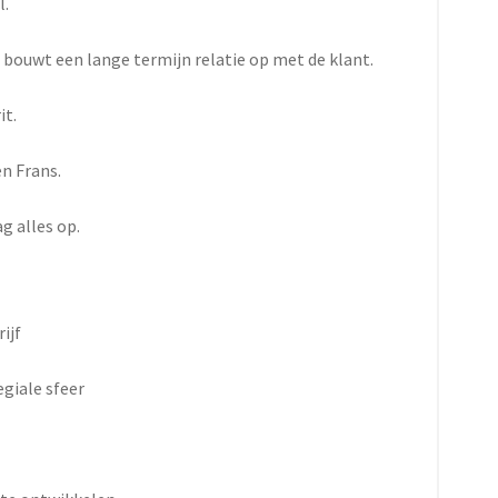
l.
n bouwt een lange termijn relatie op met de klant.
it.
n Frans.
g alles op.
ijf
giale sfeer