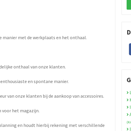
D
e manier met de werkplaats en het onthaal.
ndelijke onthaal van onze klanten.
G
 enthousiaste en spontane manier.
L
seur van onze klanten bij de aankoop van accessoires.
K
I
 voor het magazijn.
A
(K
planning en houdt hierbij rekening met verschillende
I