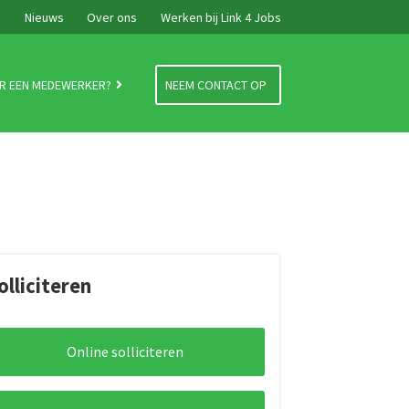
e
Nieuws
Over ons
Werken bij Link 4 Jobs
R EEN MEDEWERKER?
NEEM CONTACT OP
olliciteren
Online solliciteren