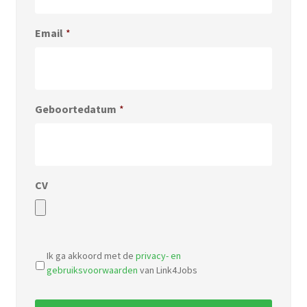
Email
*
Geboortedatum
*
CV
Accepted
file
Ik ga akkoord met de
privacy- en
types:
gebruiksvoorwaarden
van Link4Jobs
pdf,
doc.