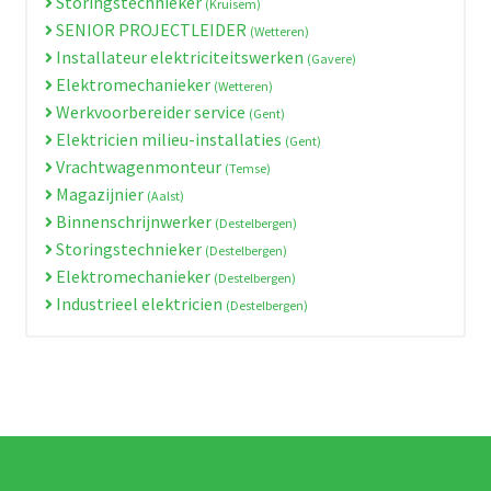
Storingstechnieker
(Kruisem)
SENIOR PROJECTLEIDER
(Wetteren)
Installateur elektriciteitswerken
(Gavere)
Elektromechanieker
(Wetteren)
Werkvoorbereider service
(Gent)
Elektricien milieu-installaties
(Gent)
Vrachtwagenmonteur
(Temse)
Magazijnier
(Aalst)
Binnenschrijnwerker
(Destelbergen)
Storingstechnieker
(Destelbergen)
Elektromechanieker
(Destelbergen)
Industrieel elektricien
(Destelbergen)