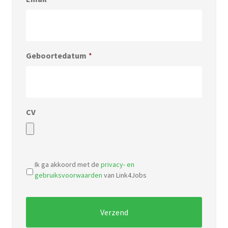
Geboortedatum
*
CV
Accepted
file
Ik ga akkoord met de
privacy- en
types:
gebruiksvoorwaarden
van Link4Jobs
pdf,
doc.