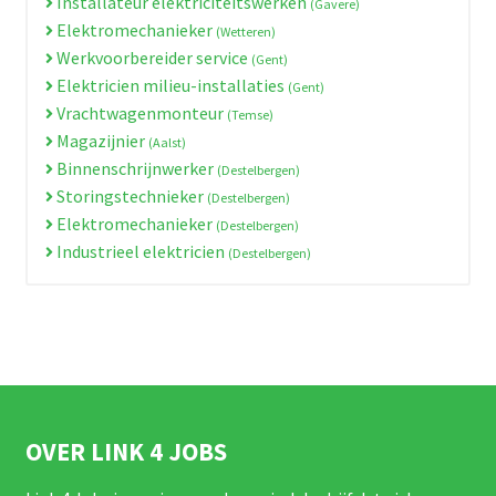
Installateur elektriciteitswerken
(Gavere)
Elektromechanieker
(Wetteren)
Werkvoorbereider service
(Gent)
Elektricien milieu-installaties
(Gent)
Vrachtwagenmonteur
(Temse)
Magazijnier
(Aalst)
Binnenschrijnwerker
(Destelbergen)
Storingstechnieker
(Destelbergen)
Elektromechanieker
(Destelbergen)
Industrieel elektricien
(Destelbergen)
OVER LINK 4 JOBS