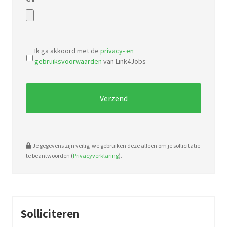
Accepted
file
Ik ga akkoord met de
privacy- en
types:
gebruiksvoorwaarden
van Link4Jobs
pdf,
doc.
Je gegevens zijn veilig, we gebruiken deze alleen om je sollicitatie
te beantwoorden (
Privacyverklaring
).
Solliciteren