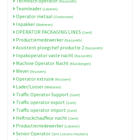
Technisch operator
(Nazareth)
Teamleader
(Lokeren)
Operator metaal
(Oosterzele)
Inpakker
(Wetteren)
OPERATOR PACKAGING LINES
(Gent)
Productiemedewerker
(Nazareth)
Assistent ploegchef productie 2
(Nazareth)
Inpakoperator vaste nacht
(Nazareth)
Machine Operator Nacht
(Kluisbergen)
Wever
(Kruisem)
Operator extrusie
(Kruisem)
Lader/Losser
(Wetteren)
Traffic Operator Support
(Gent)
Traffic operator export
(Gent)
Traffic operator import
(Gent)
Heftruckchauffeur nacht
(Gent)
Productiemedewerker
(Lokeren)
Senior Operator
(Sint-Lievens-Houtem)