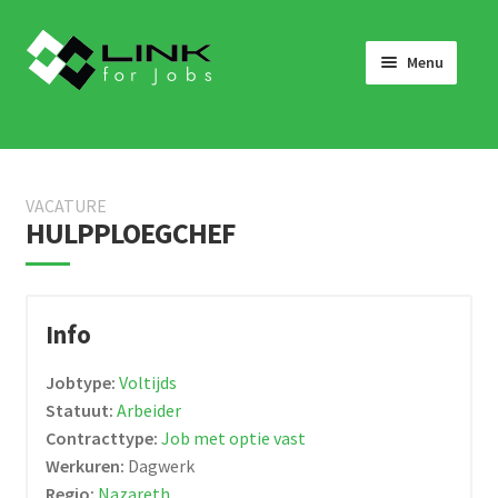
Skip
Skip
to
to
Menu
navigation
content
HOME
JOBS
VACATURE
LINK 4 JOBS VOOR BEDRIJVEN
HULPPLOEGCHEF
OVER ONS
WERKEN BIJ LINK 4 JOBS
Info
NIEUWS
Jobtype:
Voltijds
NEEM CONTACT OP
Statuut:
Arbeider
Contracttype:
Job met optie vast
Werkuren:
Dagwerk
Regio:
Nazareth