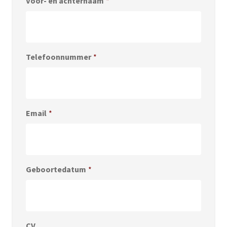
Voor- en achternaam
*
Telefoonnummer
*
Email
*
Geboortedatum
*
CV