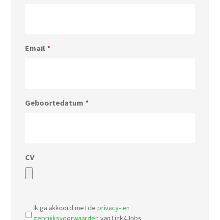
Email
*
Geboortedatum
*
CV
Accepted
file
Ik ga akkoord met de
privacy- en
types:
gebruiksvoorwaarden
van Link4Jobs