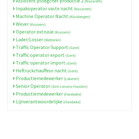
Assistent ploegchef productie 2
(Nazareth)
Inpakoperator vaste nacht
(Nazareth)
Machine Operator Nacht
(Kluisbergen)
Wever
(Kruisem)
Operator extrusie
(Kruisem)
Lader/Losser
(Wetteren)
Traffic Operator Support
(Gent)
Traffic operator export
(Gent)
Traffic operator import
(Gent)
Heftruckchauffeur nacht
(Gent)
Productiemedewerker
(Lokeren)
Senior Operator
(Sint-Lievens-Houtem)
Productiemedewerker
(Horebeke)
Lijnverantwoordelijke
(Horebeke)