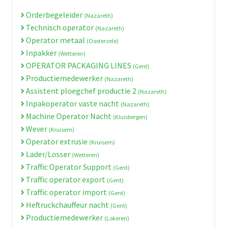
Orderbegeleider
(Nazareth)
Technisch operator
(Nazareth)
Operator metaal
(Oosterzele)
Inpakker
(Wetteren)
OPERATOR PACKAGING LINES
(Gent)
Productiemedewerker
(Nazareth)
Assistent ploegchef productie 2
(Nazareth)
Inpakoperator vaste nacht
(Nazareth)
Machine Operator Nacht
(Kluisbergen)
Wever
(Kruisem)
Operator extrusie
(Kruisem)
Lader/Losser
(Wetteren)
Traffic Operator Support
(Gent)
Traffic operator export
(Gent)
Traffic operator import
(Gent)
Heftruckchauffeur nacht
(Gent)
Productiemedewerker
(Lokeren)