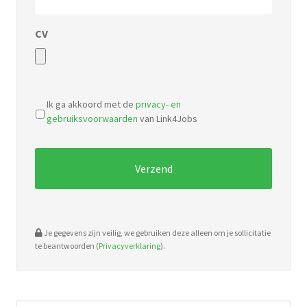
CV
Accepted
file
Ik ga akkoord met de
privacy- en
types:
gebruiksvoorwaarden
van Link4Jobs
pdf,
doc.
Je gegevens zijn veilig, we gebruiken deze alleen om je sollicitatie
te beantwoorden (
Privacyverklaring
).