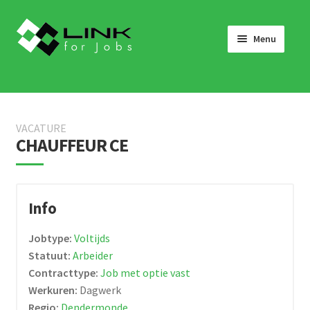
Skip
Skip
to
to
Menu
navigation
content
HOME
JOBS
VACATURE
LINK 4 JOBS VOOR BEDRIJVEN
CHAUFFEUR CE
OVER ONS
WERKEN BIJ LINK 4 JOBS
Info
NIEUWS
Jobtype:
Voltijds
NEEM CONTACT OP
Statuut:
Arbeider
Contracttype:
Job met optie vast
Werkuren:
Dagwerk
Regio:
Dendermonde