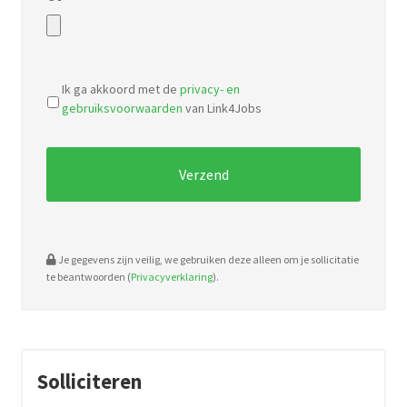
Accepted
file
Ik ga akkoord met de
privacy- en
types:
gebruiksvoorwaarden
van Link4Jobs
pdf,
doc.
Je gegevens zijn veilig, we gebruiken deze alleen om je sollicitatie
te beantwoorden (
Privacyverklaring
).
Solliciteren