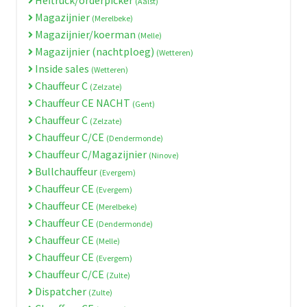
(Aalst)
Magazijnier
(Merelbeke)
Magazijnier/koerman
(Melle)
Magazijnier (nachtploeg)
(Wetteren)
Inside sales
(Wetteren)
Chauffeur C
(Zelzate)
Chauffeur CE NACHT
(Gent)
Chauffeur C
(Zelzate)
Chauffeur C/CE
(Dendermonde)
Chauffeur C/Magazijnier
(Ninove)
Bullchauffeur
(Evergem)
Chauffeur CE
(Evergem)
Chauffeur CE
(Merelbeke)
Chauffeur CE
(Dendermonde)
Chauffeur CE
(Melle)
Chauffeur CE
(Evergem)
Chauffeur C/CE
(Zulte)
Dispatcher
(Zulte)