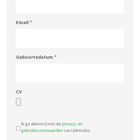
Email
*
Geboortedatum
*
CV
Accepted
file
Ik ga akkoord met de
privacy- en
types:
gebruiksvoorwaarden
van Link4Jobs
pdf,