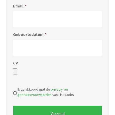
Email
*
Geboortedatum
*
CV
Accepted
file
Ik ga akkoord met de
privacy- en
types:
gebruiksvoorwaarden
van Link4Jobs
pdf,
doc.