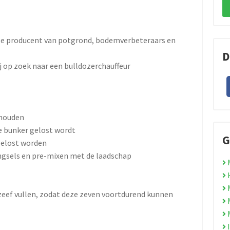
se producent van potgrond, bodemverbeteraars en
D
j op zoek naar een bulldozerchauffeur
 houden
te bunker gelost wordt
G
gelost worden
ngsels en pre-mixen met de laadschap
M
H
M
nzeef vullen, zodat deze zeven voortdurend kunnen
M
M
I