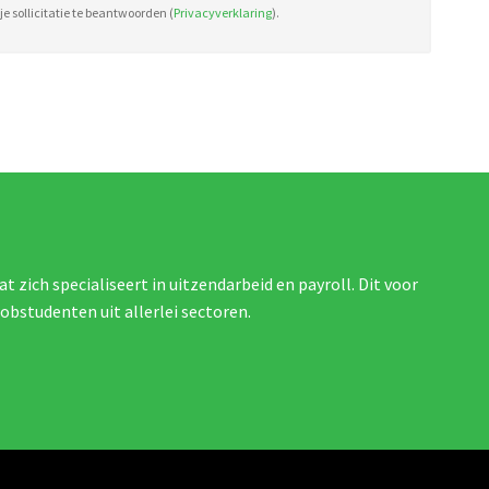
e sollicitatie te beantwoorden (
Privacyverklaring
).
at zich specialiseert in uitzendarbeid en payroll. Dit voor
jobstudenten uit allerlei sectoren.