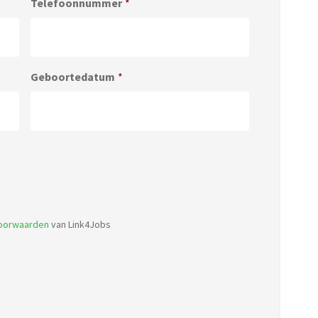
Telefoonnummer
*
Geboortedatum
*
Accepted
file
types:
voorwaarden
van Link4Jobs
pdf,
doc.