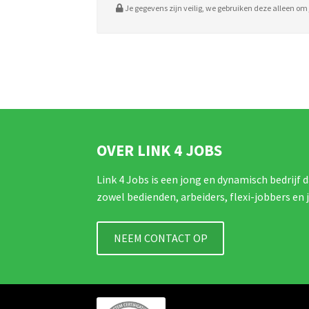
Je gegevens zijn veilig, we gebruiken deze alleen om j
OVER LINK 4 JOBS
Link 4 Jobs is een jong en dynamisch bedrijf d
zowel bedienden, arbeiders, flexi-jobbers en 
NEEM CONTACT OP