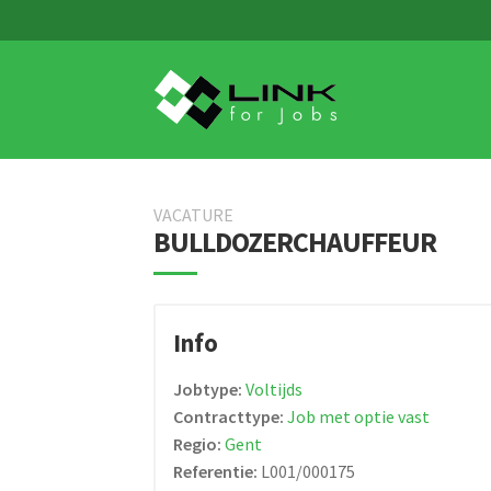
Skip
Skip
to
to
navigation
content
VACATURE
BULLDOZERCHAUFFEUR
Info
Jobtype:
Voltijds
Contracttype:
Job met optie vast
Regio:
Gent
Referentie:
L001/000175