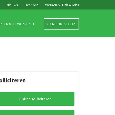
e
Nieuws
Over ons
Werken bij Link 4 Jobs
R EEN MEDEWERKER?
NEEM CONTACT OP
olliciteren
Online solliciteren