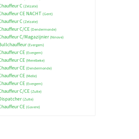
hauffeur C
(Zelzate)
hauffeur CE NACHT
(Gent)
hauffeur C
(Zelzate)
hauffeur C/CE
(Dendermonde)
hauffeur C/Magazijnier
(Ninove)
ullchauffeur
(Evergem)
hauffeur CE
(Evergem)
hauffeur CE
(Merelbeke)
hauffeur CE
(Dendermonde)
hauffeur CE
(Melle)
hauffeur CE
(Evergem)
hauffeur C/CE
(Zulte)
ispatcher
(Zulte)
hauffeur CE
(Gavere)