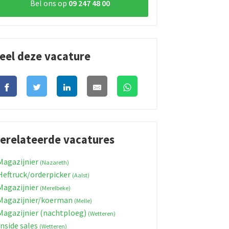
Bel ons op
09 247 48 00
eel deze vacature
erelateerde vacatures
agazijnier
(Nazareth)
eftruck/orderpicker
(Aalst)
agazijnier
(Merelbeke)
agazijnier/koerman
(Melle)
agazijnier (nachtploeg)
(Wetteren)
nside sales
(Wetteren)