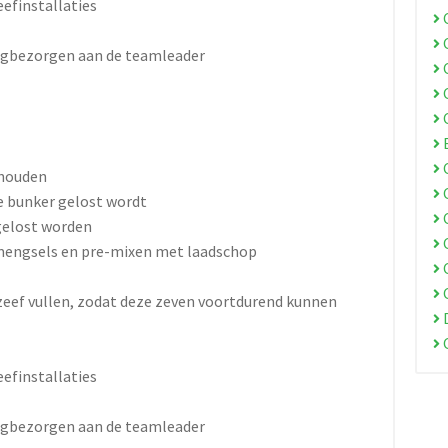
eefinstallaties
C
C
ugbezorgen aan de teamleader
C
C
C
B
C
 houden
C
te bunker gelost wordt
C
gelost worden
C
 mengsels en pre-mixen met laadschop
C
C
nzeef vullen, zodat deze zeven voortdurend kunnen
D
C
eefinstallaties
ugbezorgen aan de teamleader