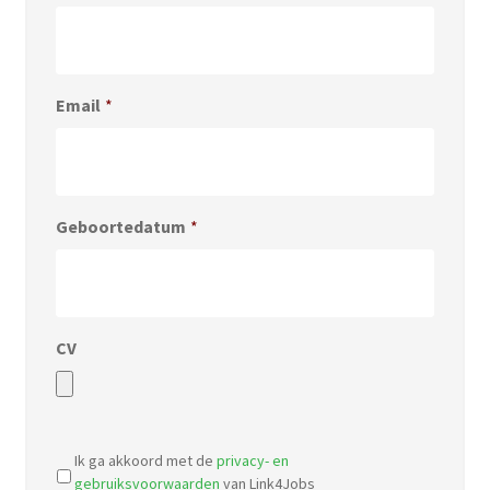
Email
*
Geboortedatum
*
CV
Accepted
file
Ik ga akkoord met de
privacy- en
types:
gebruiksvoorwaarden
van Link4Jobs