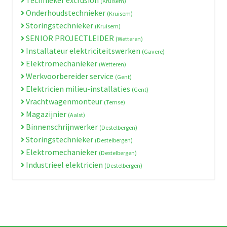
(Kruisem)
Onderhoudstechnieker
(Kruisem)
Storingstechnieker
(Kruisem)
SENIOR PROJECTLEIDER
(Wetteren)
Installateur elektriciteitswerken
(Gavere)
Elektromechanieker
(Wetteren)
Werkvoorbereider service
(Gent)
Elektricien milieu-installaties
(Gent)
Vrachtwagenmonteur
(Temse)
Magazijnier
(Aalst)
Binnenschrijnwerker
(Destelbergen)
Storingstechnieker
(Destelbergen)
Elektromechanieker
(Destelbergen)
Industrieel elektricien
(Destelbergen)