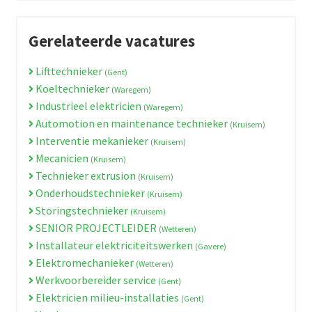
Gerelateerde vacatures
Lifttechnieker
(Gent)
Koeltechnieker
(Waregem)
Industrieel elektricien
(Waregem)
Automotion en maintenance technieker
(Kruisem)
Interventie mekanieker
(Kruisem)
Mecanicien
(Kruisem)
Technieker extrusion
(Kruisem)
Onderhoudstechnieker
(Kruisem)
Storingstechnieker
(Kruisem)
SENIOR PROJECTLEIDER
(Wetteren)
Installateur elektriciteitswerken
(Gavere)
Elektromechanieker
(Wetteren)
Werkvoorbereider service
(Gent)
Elektricien milieu-installaties
(Gent)