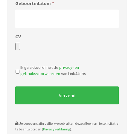
Geboortedatum
*
CV
Accepted
file
Ik ga akkoord met de
privacy- en
types:
gebruiksvoorwaarden
van Link4Jobs
pdf,
doc.
Je gegevens zijn veilig, we gebruiken deze alleen om je sollicitatie
te beantwoorden (
Privacyverklaring
).