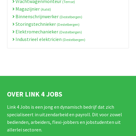
Vrachtwagenmonteur
(Temse)
Magazijnier
(Aalst)
Binnenschrijnwerker
(Destelbergen)
Storingstechnieker
(Destelbergen)
Elektromechanieker
(Destelbergen)
Industrieel elektricien
(Destelbergen)
OVER LINK 4 JOBS
Link 4 Jobs is een jong en dynamisch bedrijf dat zich
specialiseert in uitzendarbeid en payroll. Dit voor zowel
bedienden, arbeiders, flexi-jobbers en jobstudenten uit
allerlei sectoren.