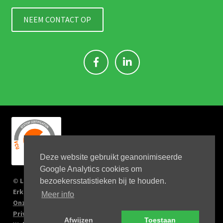
NEEM CONTACT OP
Deze website gebruikt geanonimiseerde
Google Analytics cookies om
© Link 4 Jobs 2023
bezoekersstatistieken bij te houden.
Erkenningsnr: 2167/U
Meer info
Onze verplichtingen
Privacy Policy
Afwijzen
Toestaan