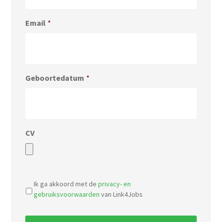
Email
*
Geboortedatum
*
CV
Accepted
file
Ik ga akkoord met de
privacy- en
types:
gebruiksvoorwaarden
van Link4Jobs
pdf,
doc.