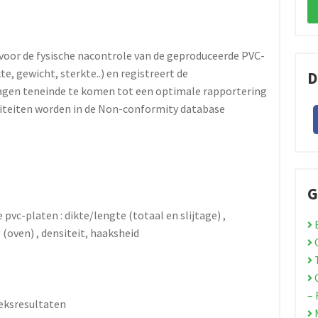
 voor de fysische nacontrole van de geproduceerde PVC-
te, gewicht, sterkte..) en registreert de
D
agen teneinde te komen tot een optimale rapportering
iteiten worden in de Non-conformity database
G
pvc-platen : dikte/lengte (totaal en slijtage) ,
B
 (oven) , densiteit, haaksheid
O
T
–
eksresultaten
M