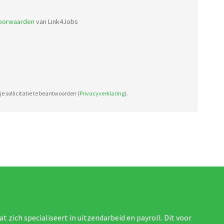
types:
voorwaarden
van Link4Jobs
pdf,
doc.
e sollicitatie te beantwoorden (
Privacyverklaring
).
at zich specialiseert in uitzendarbeid en payroll. Dit voor