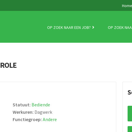
Hom
OP ZOEK NAAR EEN JOB?
OP ZOEK NAA
TROLE
S
Statuut:
Bediende
Werkuren:
Dagwerk
Functiegroep:
Andere