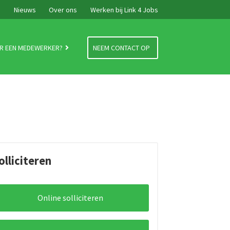
e
Nieuws
Over ons
Werken bij Link 4 Jobs
R EEN MEDEWERKER?
NEEM CONTACT OP
olliciteren
Online solliciteren