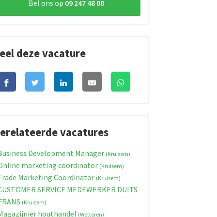
Bel ons op
09 247 48 00
eel deze vacature
erelateerde vacatures
usiness Development Manager
(Kruisem)
nline marketing coördinator
(Kruisem)
rade Marketing Coördinator
(Kruisem)
CUSTOMER SERVICE MEDEWERKER DUITS
 FRANS
(Kruisem)
agazijnier houthandel
(Wetteren)