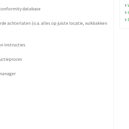
W
-conformity database
H
orde achterlaten (o.a. alles op juiste locatie, vuikbakken
n instructies
uctieproces
 manager