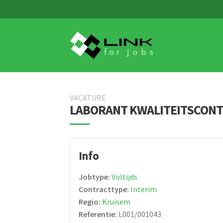
Skip
Skip
to
to
navigation
content
VACATURE
LABORANT KWALITEITSCON
Info
Jobtype:
Voltijds
Contracttype:
Interim
Regio:
Kruisem
Referentie:
L001/001043