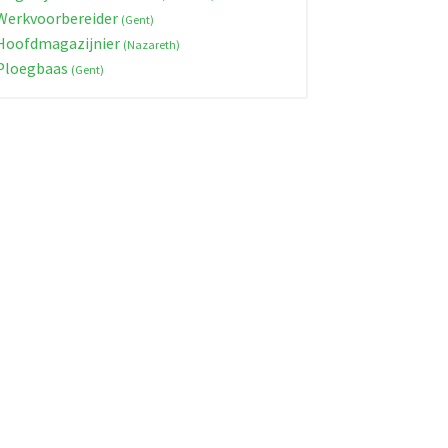
erkvoorbereider
(Gent)
oofdmagazijnier
(Nazareth)
Ploegbaas
(Gent)