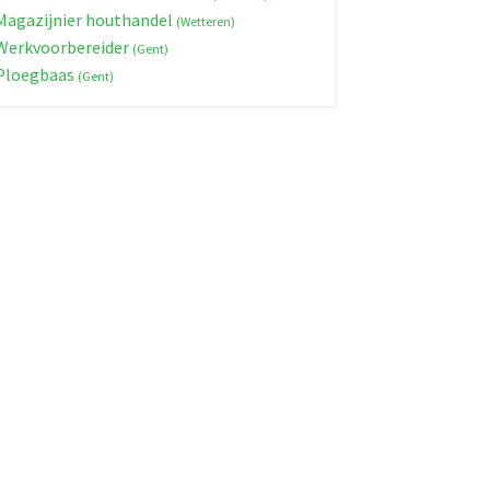
agazijnier houthandel
(Wetteren)
erkvoorbereider
(Gent)
Ploegbaas
(Gent)