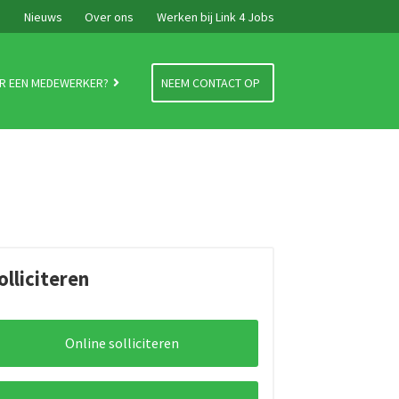
e
Nieuws
Over ons
Werken bij Link 4 Jobs
R EEN MEDEWERKER?
NEEM CONTACT OP
olliciteren
Online solliciteren