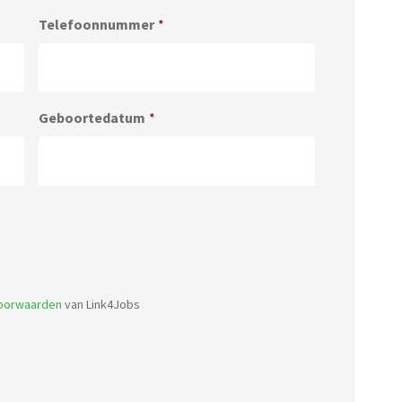
Telefoonnummer
*
Geboortedatum
*
Accepted
file
types:
voorwaarden
van Link4Jobs
pdf,
doc.