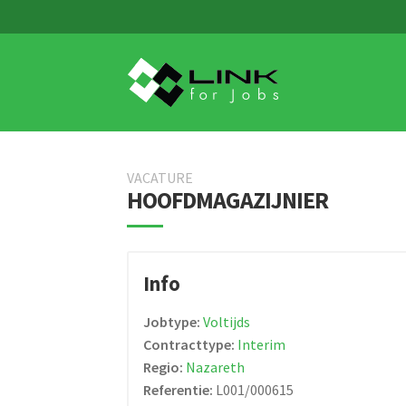
Skip
Skip
to
to
navigation
content
VACATURE
HOOFDMAGAZIJNIER
Info
Jobtype:
Voltijds
Contracttype:
Interim
Regio:
Nazareth
Referentie:
L001/000615