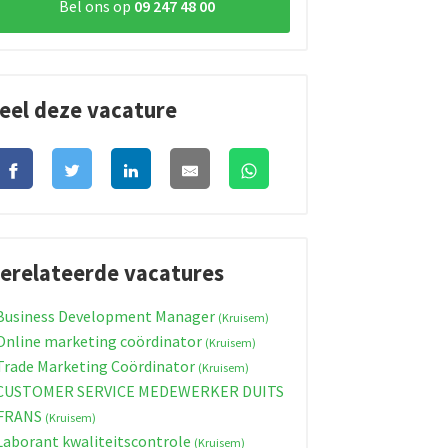
Bel ons op
09 247 48 00
eel deze vacature
erelateerde vacatures
usiness Development Manager
(Kruisem)
nline marketing coördinator
(Kruisem)
rade Marketing Coördinator
(Kruisem)
CUSTOMER SERVICE MEDEWERKER DUITS
 FRANS
(Kruisem)
aborant kwaliteitscontrole
(Kruisem)