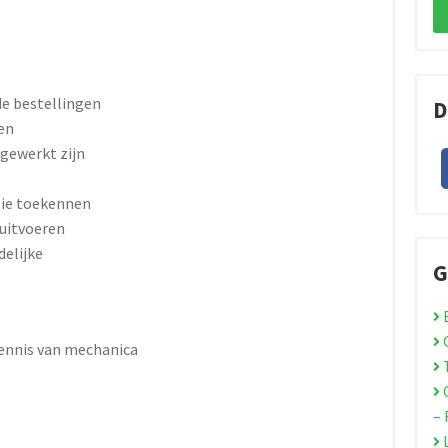
de bestellingen
D
en
fgewerkt zijn
tie toekennen
 uitvoeren
elijke
G
B
O
kennis van mechanica
T
–
L