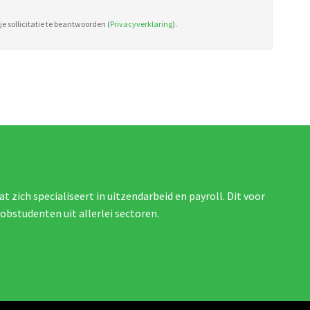
e sollicitatie te beantwoorden (
Privacyverklaring
).
at zich specialiseert in uitzendarbeid en payroll. Dit voor
jobstudenten uit allerlei sectoren.