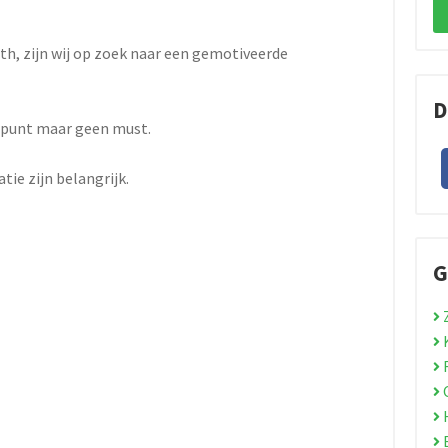
th, zijn wij op zoek naar een gemotiveerde
D
uspunt maar geen must.
atie zijn belangrijk.
G
R
C