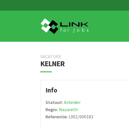
Skip
Skip
to
to
navigation
content
VACATURE
KELNER
Info
Statuut:
Arbeider
Regio:
Nazareth
Referentie:
L001/000183