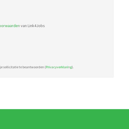
Accepted
file
types:
voorwaarden
van Link4Jobs
pdf,
doc.
e sollicitatie te beantwoorden (
Privacyverklaring
).