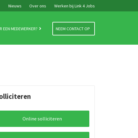
e
Nieuws
Over ons
Werken bij Link 4 Jobs
R EEN MEDEWERKER?
NEEM CONTACT OP
olliciteren
Online solliciteren