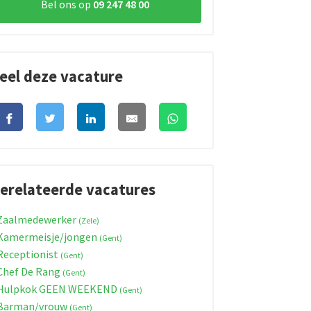
Bel ons op
09 247 48 00
eel deze vacature
erelateerde vacatures
Zaalmedewerker
(Zele)
Kamermeisje/jongen
(Gent)
eceptionist
(Gent)
hef De Rang
(Gent)
Hulpkok GEEN WEEKEND
(Gent)
Barman/vrouw
(Gent)