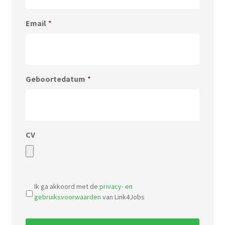
Email
*
Geboortedatum
*
CV
Accepted
file
Ik ga akkoord met de
privacy- en
types:
gebruiksvoorwaarden
van Link4Jobs
pdf,
doc.