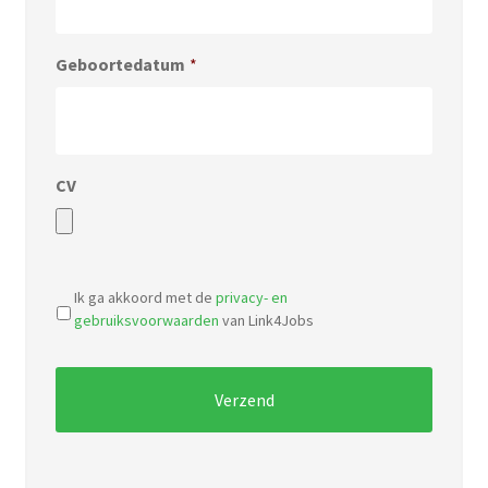
Geboortedatum
*
CV
Accepted
file
Ik ga akkoord met de
privacy- en
types:
gebruiksvoorwaarden
van Link4Jobs
pdf,
doc.