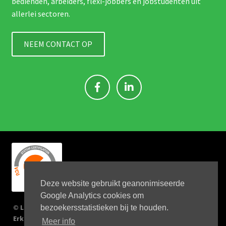
bedienden, arbeiders, flexi-jobbers en jobstudenten uit
allerlei sectoren.
NEEM CONTACT OP
Deze website gebruikt geanonimiseerde
Google Analytics cookies om
© Link 4 Jobs 2023
bezoekersstatistieken bij te houden.
Erkenningsnr: 2167/U
Meer info