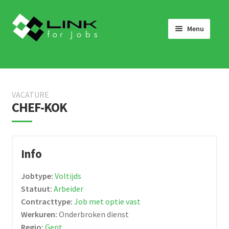
Skip
Skip
to
to
Menu
navigation
content
HOME
JOBS
VACATURE
LINK 4 JOBS VOOR BEDRIJVEN
CHEF-KOK
OVER ONS
WERKEN BIJ LINK 4 JOBS
Info
NIEUWS
Jobtype:
Voltijds
NEEM CONTACT OP
Statuut:
Arbeider
Contracttype:
Job met optie vast
Werkuren:
Onderbroken dienst
Regio:
Gent