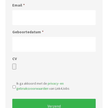
Email
*
Geboortedatum
*
CV
Accepted
file
Ik ga akkoord met de
privacy- en
types:
gebruiksvoorwaarden
van Link4Jobs
pdf,
doc.