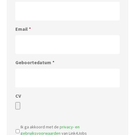
Email
*
Geboortedatum
*
CV
Accepted
file
Ik ga akkoord met de
privacy- en
types:
gebruiksvoorwaarden
van Link4Jobs