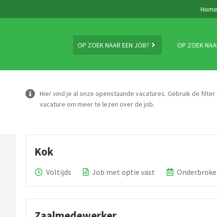
Hom
OP ZOEK NAAR EEN JOB?
OP ZOEK NAA
Hier vind je al onze openstaande vacatures. Gebruik de filter
vacature om meer te lezen over de job.
Kok
Voltijds
Job met optie vast
Onderbroke
Zaalmedewerker