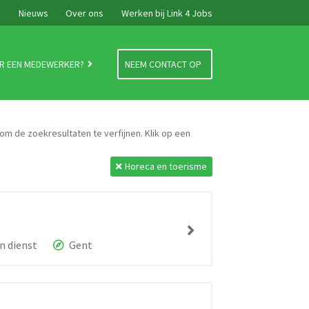
e
Nieuws
Over ons
Werken bij Link 4 Jobs
R EEN MEDEWERKER?
NEEM CONTACT OP
 om de zoekresultaten te verfijnen. Klik op een
Horeca en toerisme
n dienst
Gent