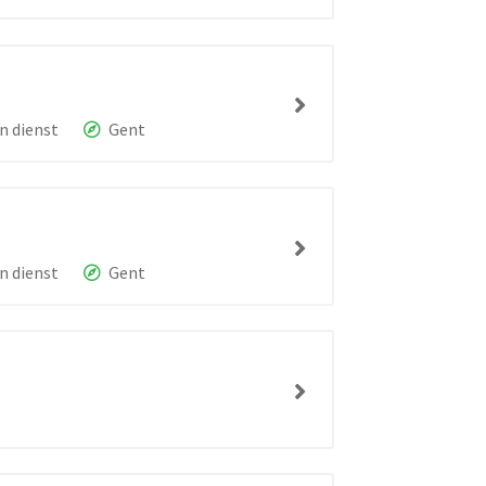
n dienst
Gent
n dienst
Gent