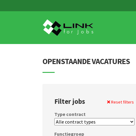
Skip
Skip
to
to
navigation
content
OPENSTAANDE VACATURES
Filter jobs
Reset filters
Type contract
Functiegroep