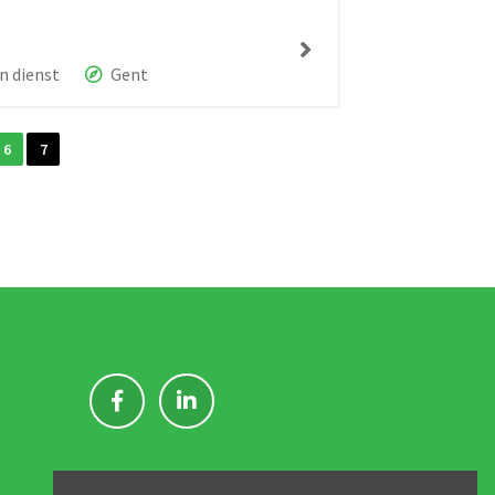
n dienst
Gent
6
7