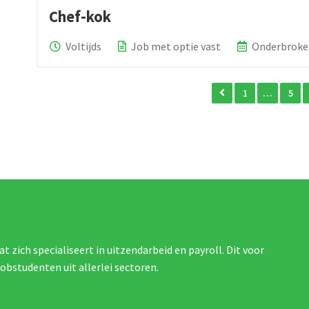
Chef-kok
Voltijds
Job met optie vast
Onderbroke
1
…
5
at zich specialiseert in uitzendarbeid en payroll. Dit voor
jobstudenten uit allerlei sectoren.