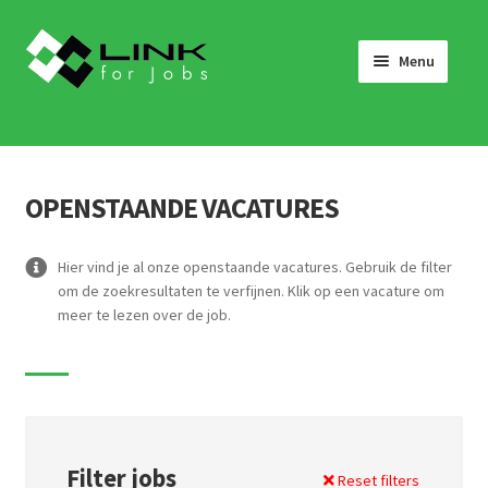
Skip
Skip
to
to
Menu
navigation
content
HOME
JOBS
OPENSTAANDE VACATURES
LINK 4 JOBS VOOR BEDRIJVEN
OVER ONS
Hier vind je al onze openstaande vacatures. Gebruik de filter
om de zoekresultaten te verfijnen. Klik op een vacature om
WERKEN BIJ LINK 4 JOBS
meer te lezen over de job.
NIEUWS
NEEM CONTACT OP
Filter jobs
Reset filters