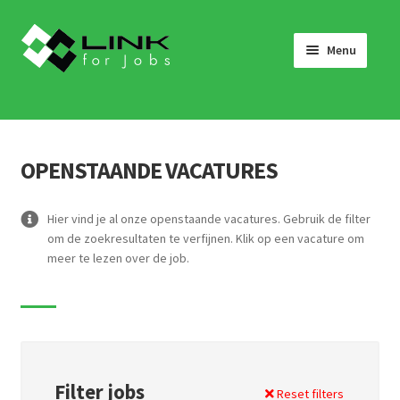
Skip
Skip
to
to
Menu
navigation
content
HOME
JOBS
OPENSTAANDE VACATURES
LINK 4 JOBS VOOR BEDRIJVEN
OVER ONS
Hier vind je al onze openstaande vacatures. Gebruik de filter
om de zoekresultaten te verfijnen. Klik op een vacature om
WERKEN BIJ LINK 4 JOBS
meer te lezen over de job.
NIEUWS
NEEM CONTACT OP
Filter jobs
Reset filters