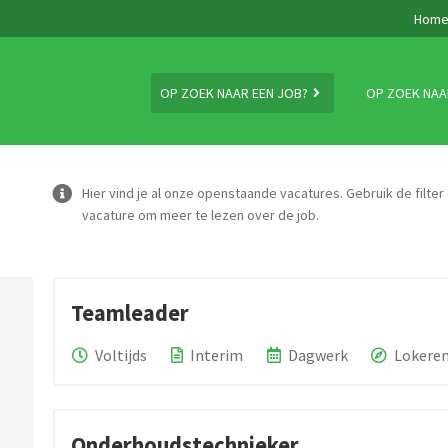
Hom
OP ZOEK NAAR EEN JOB?
OP ZOEK NAA
Hier vind je al onze openstaande vacatures. Gebruik de filter
vacature om meer te lezen over de job.
Teamleader
Voltijds
Interim
Dagwerk
Lokere
Onderhoudstechnieker