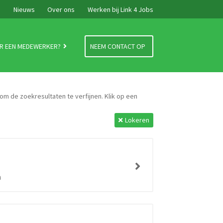
e
Nieuws
Over ons
Werken bij Link 4 Jobs
R EEN MEDEWERKER?
NEEM CONTACT OP
 om de zoekresultaten te verfijnen. Klik op een
Lokeren
n