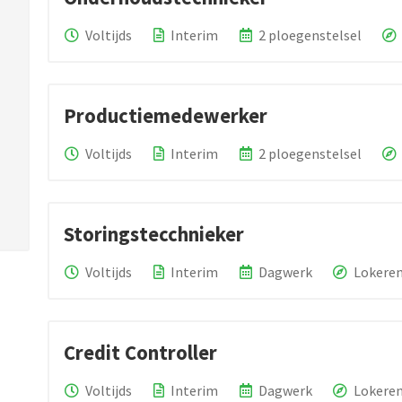
Voltijds
Interim
2 ploegenstelsel
Productiemedewerker
Voltijds
Interim
2 ploegenstelsel
Storingstecchnieker
Voltijds
Interim
Dagwerk
Lokere
Credit Controller
Voltijds
Interim
Dagwerk
Lokere