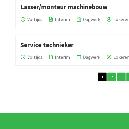
Lasser/monteur machinebouw
Voltijds
Interim
Dagwerk
Lokere
Service technieker
Voltijds
Interim
Dagwerk
Lokere
1
2
3