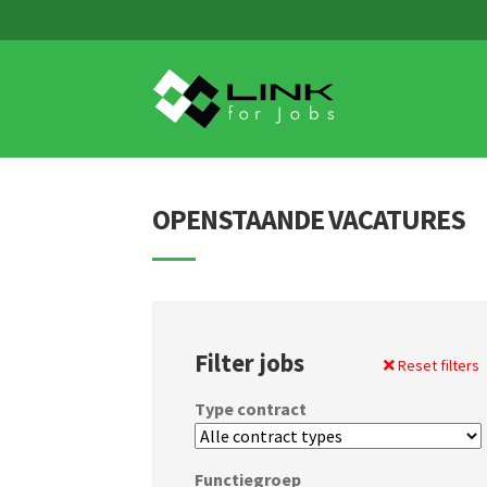
Skip
Skip
to
to
navigation
content
OPENSTAANDE VACATURES
Filter jobs
Reset filters
Type contract
Functiegroep