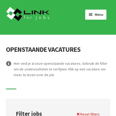
Skip
Skip
to
to
Menu
navigation
content
HOME
JOBS
OPENSTAANDE VACATURES
LINK 4 JOBS VOOR BEDRIJVEN
OVER ONS
Hier vind je al onze openstaande vacatures. Gebruik de filter
om de zoekresultaten te verfijnen. Klik op een vacature om
WERKEN BIJ LINK 4 JOBS
meer te lezen over de job.
NIEUWS
NEEM CONTACT OP
Filter jobs
Reset filters