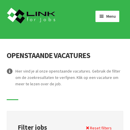
Skip
Skip
to
to
Menu
navigation
content
HOME
JOBS
OPENSTAANDE VACATURES
LINK 4 JOBS VOOR BEDRIJVEN
OVER ONS
Hier vind je al onze openstaande vacatures. Gebruik de filter
om de zoekresultaten te verfijnen. Klik op een vacature om
WERKEN BIJ LINK 4 JOBS
meer te lezen over de job.
NIEUWS
NEEM CONTACT OP
Filter jobs
Reset filters