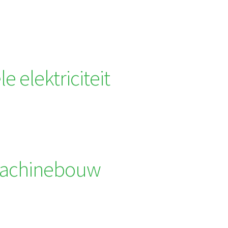
e elektriciteit
machinebouw