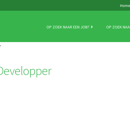
Hom
OP ZOEK NAAR EEN JOB?
OP ZOEK NAA
T
 Developper