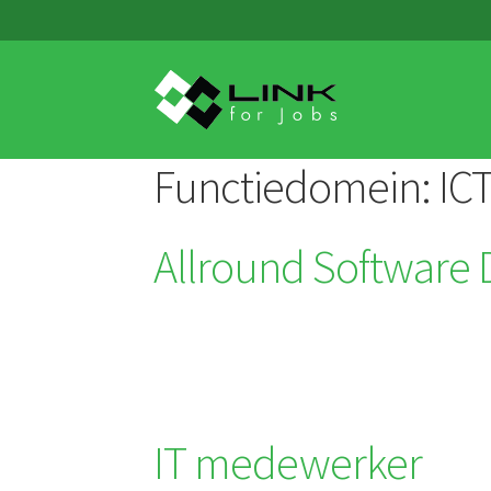
Skip
Skip
to
to
navigation
content
Functiedomein:
IC
Allround Software
IT medewerker