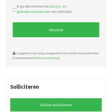
file
Ik ga akkoord met de
privacy- en
types:
gebruiksvoorwaarden
van Link4Jobs
pdf,
doc.
Je gegevens zijn veilig, we gebruiken deze alleen om je sollicitatie
te beantwoorden (
Privacyverklaring
).
Solliciteren
Online solliciteren