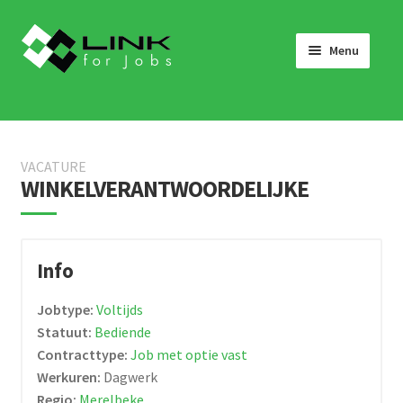
Skip
Skip
to
to
Menu
navigation
content
HOME
JOBS
VACATURE
LINK 4 JOBS VOOR BEDRIJVEN
WINKELVERANTWOORDELIJKE
OVER ONS
WERKEN BIJ LINK 4 JOBS
Info
NIEUWS
Jobtype:
Voltijds
NEEM CONTACT OP
Statuut:
Bediende
Contracttype:
Job met optie vast
Werkuren:
Dagwerk
Regio:
Merelbeke