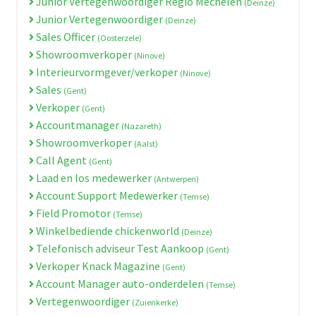
Junior Vertegenwoordiger Regio Mechelen
(Deinze)
Junior Vertegenwoordiger
(Deinze)
Sales Officer
(Oosterzele)
Showroomverkoper
(Ninove)
Interieurvormgever/verkoper
(Ninove)
Sales
(Gent)
Verkoper
(Gent)
Accountmanager
(Nazareth)
Showroomverkoper
(Aalst)
Call Agent
(Gent)
Laad en los medewerker
(Antwerpen)
Account Support Medewerker
(Temse)
Field Promotor
(Temse)
Winkelbediende chickenworld
(Deinze)
Telefonisch adviseur Test Aankoop
(Gent)
Verkoper Knack Magazine
(Gent)
Account Manager auto-onderdelen
(Temse)
Vertegenwoordiger
(Zuienkerke)