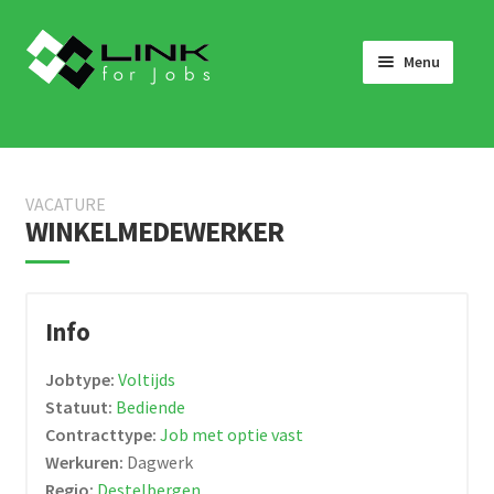
Skip
Skip
to
to
Menu
navigation
content
HOME
JOBS
VACATURE
LINK 4 JOBS VOOR BEDRIJVEN
WINKELMEDEWERKER
OVER ONS
WERKEN BIJ LINK 4 JOBS
Info
NIEUWS
Jobtype:
Voltijds
NEEM CONTACT OP
Statuut:
Bediende
Contracttype:
Job met optie vast
Werkuren:
Dagwerk
Regio:
Destelbergen