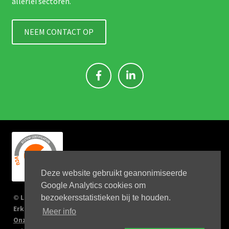
allerlei sectoren.
NEEM CONTACT OP
Deze website gebruikt geanonimiseerde
Google Analytics cookies om
© Link 4 Jobs 2023
bezoekersstatistieken bij te houden.
Erkenningsnr: 2167/U
Meer info
Onze verplichtingen