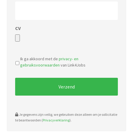
CV
Accepted
file
Ik ga akkoord met de
privacy- en
types:
gebruiksvoorwaarden
van Link4Jobs
pdf,
doc.
Je gegevens zijn veilig, we gebruiken deze alleen om je sollicitatie
te beantwoorden (
Privacyverklaring
).