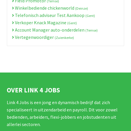
Field Promotor
(Temse)
Winkelbediende chickenworld
(Deinze)
Telefonisch adviseur Test Aankoop
(Gent)
Verkoper Knack Magazine
(Gent)
Account Manager auto-onderdelen
(Temse)
Vertegenwoordiger
(Zuienkerke)
OVER LINK 4 JOBS
Link 4 Jobs is een jong en dynamisch bedrijf dat zich
specialiseert in uitzendarbeid en payroll. Dit voor zowel
bedienden, arbeiders, flexi-jobbers en jobstudenten uit
allerlei sectoren.