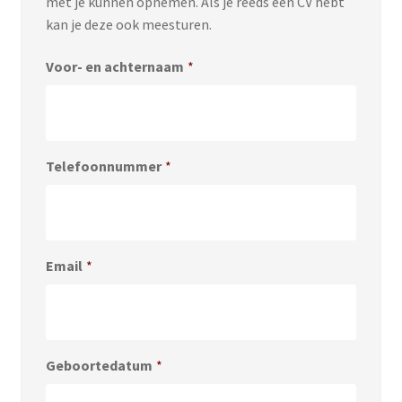
met je kunnen opnemen. Als je reeds een CV hebt
kan je deze ook meesturen.
Voor- en achternaam
*
Telefoonnummer
*
Email
*
Geboortedatum
*