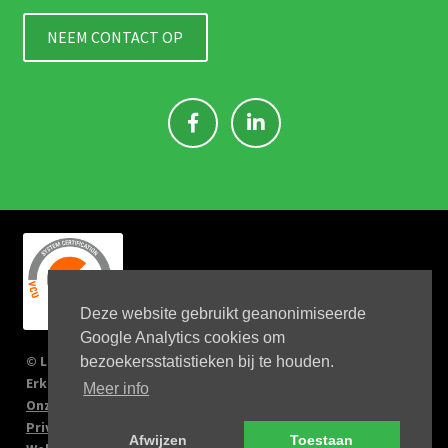
NEEM CONTACT OP
Deze website gebruikt geanonimiseerde
Google Analytics cookies om
© Link 4 Jobs 2023
bezoekersstatistieken bij te houden.
Erkenningsnr: 2167/U
Meer info
Onze verplichtingen
Privacy Policy
Afwijzen
Toestaan