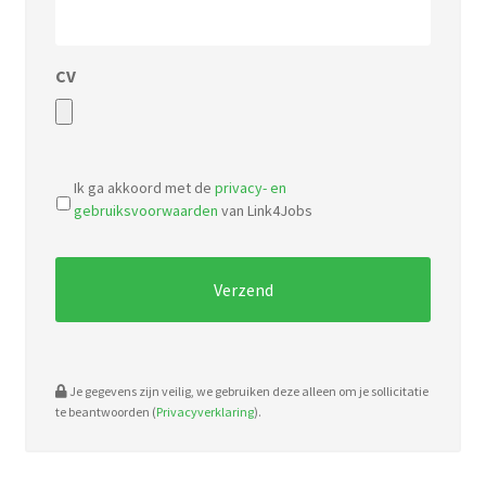
CV
Accepted
file
Ik ga akkoord met de
privacy- en
types:
gebruiksvoorwaarden
van Link4Jobs
pdf,
doc.
Je gegevens zijn veilig, we gebruiken deze alleen om je sollicitatie
te beantwoorden (
Privacyverklaring
).