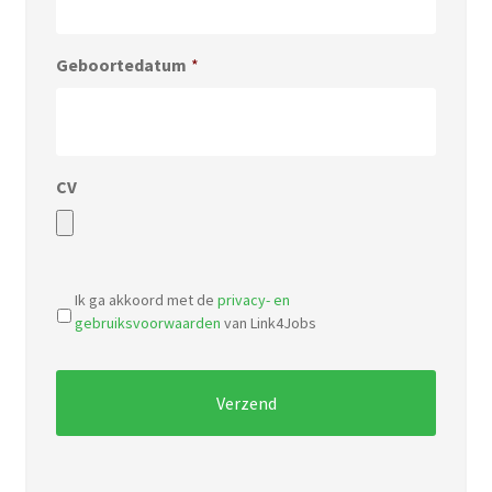
Geboortedatum
*
CV
Accepted
file
Ik ga akkoord met de
privacy- en
types:
gebruiksvoorwaarden
van Link4Jobs
pdf,
doc.