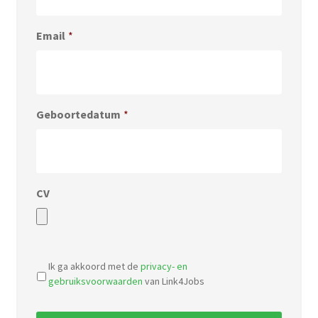
Email
*
Geboortedatum
*
CV
Accepted
file
Ik ga akkoord met de
privacy- en
types:
gebruiksvoorwaarden
van Link4Jobs
pdf,
doc.