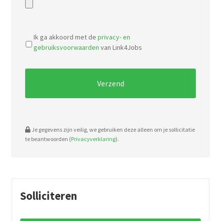
Accepted
file
Ik ga akkoord met de
privacy- en
types:
gebruiksvoorwaarden
van Link4Jobs
pdf,
doc.
Je gegevens zijn veilig, we gebruiken deze alleen om je sollicitatie
te beantwoorden (
Privacyverklaring
).
Solliciteren