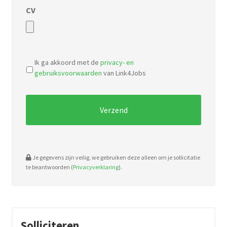
CV
Accepted
file
Ik ga akkoord met de
privacy- en
types:
gebruiksvoorwaarden
van Link4Jobs
pdf,
doc.
Je gegevens zijn veilig, we gebruiken deze alleen om je sollicitatie
te beantwoorden (
Privacyverklaring
).
Solliciteren